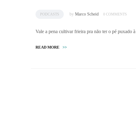
by
Marco Scheid
PODCASTS
0 COMMENTS
Vale a pena cultivar frieira pra não ter o pé puxado
READ MORE
>>