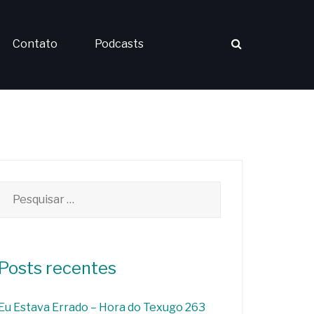
Contato
Podcasts
Pesquisar
por:
Posts recentes
Eu Estava Errado – Hora do Texugo 263