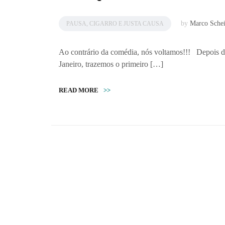
by
Marco Sche
PAUSA, CIGARRO E JUSTA CAUSA
Ao contrário da comédia, nós voltamos!!! Depois de
Janeiro, trazemos o primeiro […]
READ MORE
>>