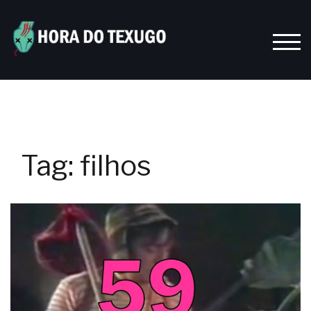
Skip
to
content
TOGG
Tag:
filhos