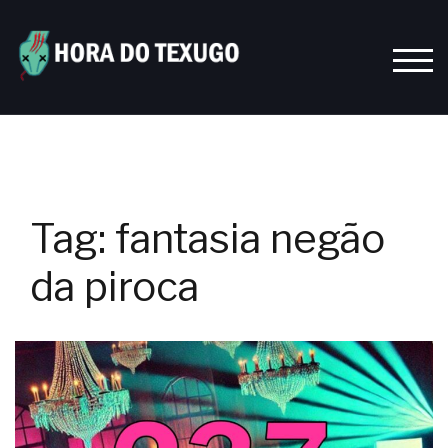
Skip
to
content
TOGG
Tag:
fantasia negão
da piroca