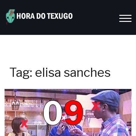
Skip
to
content
TOGG
Tag:
elisa sanches