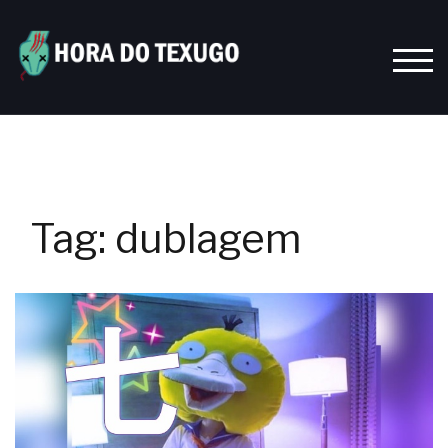
Skip
to
content
TOGG
Tag:
dublagem