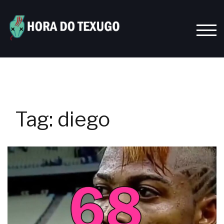
Skip
to
content
TOGG
Tag:
diego