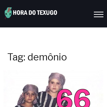
Skip
to
content
TOGG
Tag:
demônio