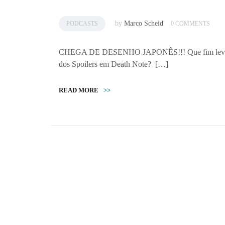
by
Marco Scheid
PODCASTS
0 COMMENTS
CHEGA DE DESENHO JAPONÊS!!! Que fim levou Dr
dos Spoilers em Death Note? […]
READ MORE
>>