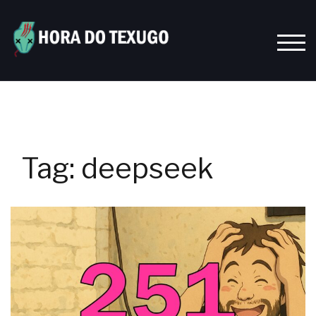
Skip
to
content
TOGG
Tag:
deepseek