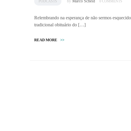
by
Marco Scheid
PODCASTS
0 COMMENTS
Relembrando na esperança de não sermos esqueci
tradicional obituário do […]
READ MORE
>>