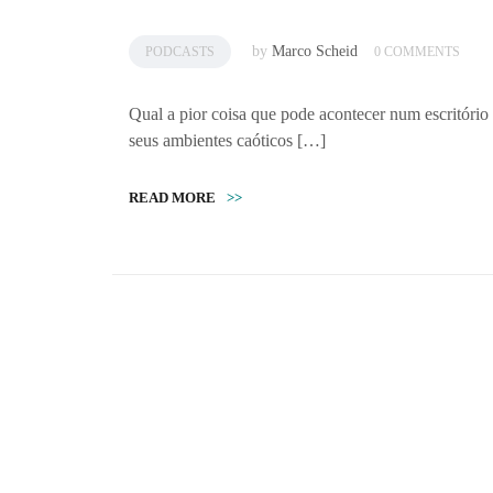
by
Marco Scheid
PODCASTS
0 COMMENTS
Qual a pior coisa que pode acontecer num escritóri
seus ambientes caóticos […]
READ MORE
>>