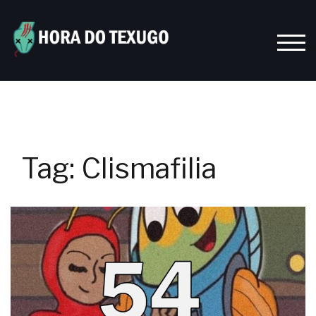
Skip
to
content
TOGG
Tag:
Clismafilia