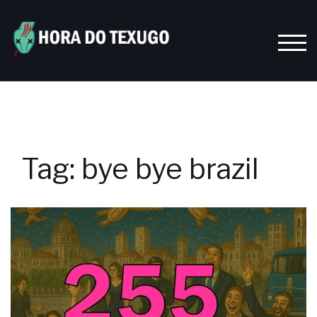
Skip
to
content
TOGG
Tag:
bye bye brazil