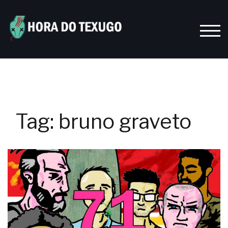
Skip
to
content
TOGG
Tag:
bruno graveto