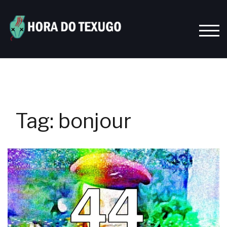
Skip
to
content
TOGG
Tag:
bonjour