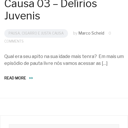
Causa 03 – Delírios
Juvenis
by
Marco Scheid
PAUSA, CIGARRO E JUSTA CAUSA
0
COMMENTS
Qual era seu apito na sua idade mais tenra? Em mais um
episódio de pauta livre nós vamos acessar as […]
READ MORE
>>
Pesquisar