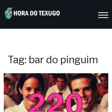
Skip
to
content
TOGG
Tag:
bar do pinguim