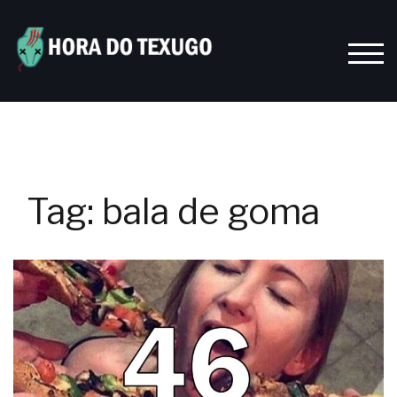
Skip
to
content
TOGG
Tag:
bala de goma