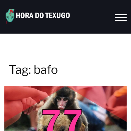
Skip
to
content
TOGG
Tag:
bafo