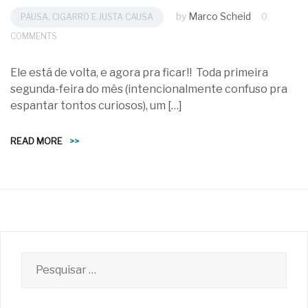
by
Marco Scheid
PAUSA, CIGARRO E JUSTA CAUSA
0
COMMENTS
Ele está de volta, e agora pra ficar!! Toda primeira
segunda-feira do mês (intencionalmente confuso pra
espantar tontos curiosos), um […]
READ MORE
>>
Pesquisar
por: