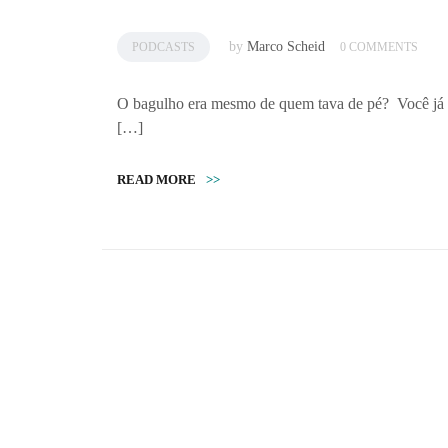
by
Marco Scheid
PODCASTS
0 COMMENTS
O bagulho era mesmo de quem tava de pé? Você já o
[…]
READ MORE
>>