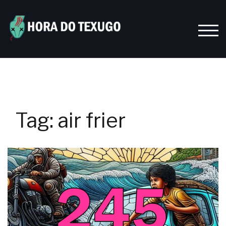
Skip
to
content
TOGG
Tag:
air frier