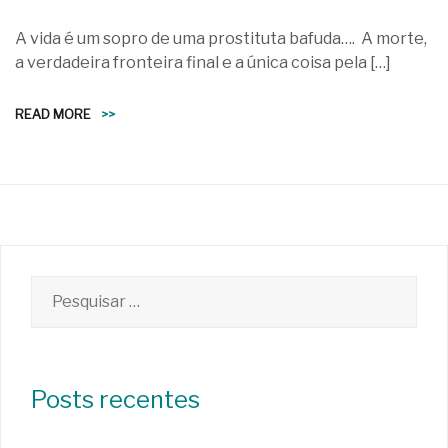
A vida é um sopro de uma prostituta bafuda…. A morte,
a verdadeira fronteira final e a única coisa pela […]
READ MORE
>>
Pesquisar
por:
Posts recentes