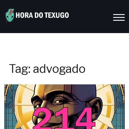
Skip
to
content
TOGG
Tag:
advogado