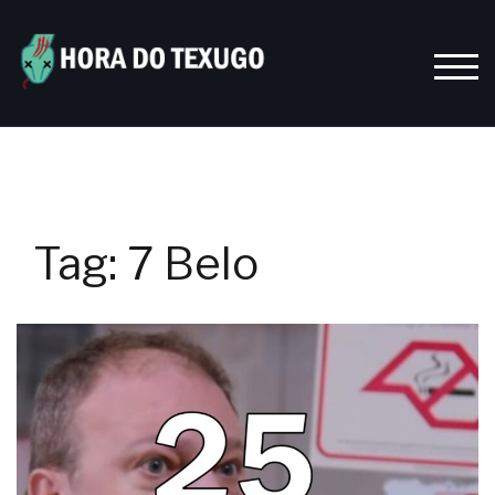
Skip
to
content
TOGG
Tag:
7 Belo